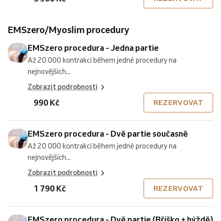
EMSzero/Myoslim procedury
EMSzero procedura - Jedna partie
Až 20 000 kontrakcí během jedné procedury na
nejnovějších...
Zobrazit podrobnosti
990 Kč
REZERVOVAT
EMSzero procedura - Dvě partie současně
Až 20 000 kontrakcí během jedné procedury na
nejnovějších...
Zobrazit podrobnosti
1 790 Kč
REZERVOVAT
EMSzero procedura - Dvě partie (Bříško + hýždě)