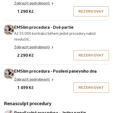
Zobrazit podrobnosti
1 290 Kč
REZERVOVAT
EMSlim procedura - Dvě partie
Až 35 000 kontrakcí během jedné procedury nabízí
revoluční...
Zobrazit podrobnosti
2 290 Kč
REZERVOVAT
EMSlim procedura - Posílení pánevního dna
Zobrazit podrobnosti
1 499 Kč
REZERVOVAT
Renasculpt procedury
RenaSculpt procedura - Jedna partie