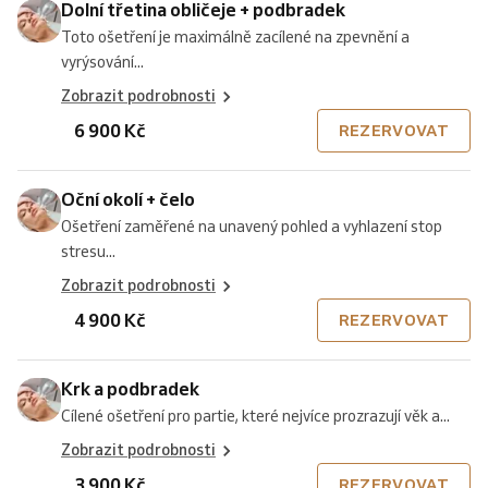
Dolní třetina obličeje + podbradek
Toto ošetření je maximálně zacílené na zpevnění a
vyrýsování...
Zobrazit podrobnosti
6 900 Kč
REZERVOVAT
Oční okolí + čelo
Ošetření zaměřené na unavený pohled a vyhlazení stop
stresu...
Zobrazit podrobnosti
4 900 Kč
REZERVOVAT
Krk a podbradek
Cílené ošetření pro partie, které nejvíce prozrazují věk a...
Zobrazit podrobnosti
3 900 Kč
REZERVOVAT