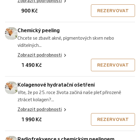
Zobrazit podrobnosti
900 Kč
REZERVOVAT
Chemický peeling
Chcete se zbavit akné, pigmentových skvrn nebo
viditelných...
Zobrazit podrobnosti
1 490 Kč
REZERVOVAT
Kolagenové hydratační ošetření
Víte, že po 25. roce života začíná naše pleť přirozeně
ztrácet kolagen?...
Zobrazit podrobnosti
1 990 Kč
REZERVOVAT
Radiofrekvence s chemickým peelingem