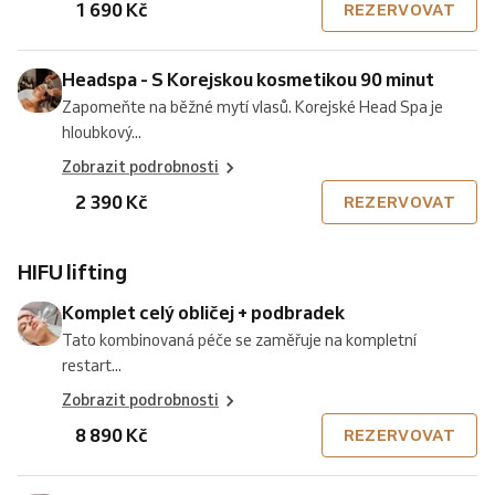
1 690 Kč
REZERVOVAT
Headspa - S Korejskou kosmetikou 90 minut
Zapomeňte na běžné mytí vlasů. Korejské Head Spa je
hloubkový...
Zobrazit podrobnosti
2 390 Kč
REZERVOVAT
HIFU lifting
Komplet celý obličej + podbradek
Tato kombinovaná péče se zaměřuje na kompletní
restart...
Zobrazit podrobnosti
8 890 Kč
REZERVOVAT